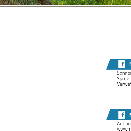
F
Sonnen
Spree 
Verweil
F
Auf un
www.sp