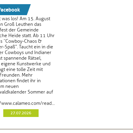
acebook
st was los! Am 15. August
 in Groß Leuthen das
fest der Gemeinde
che Heide statt. Ab 11 Uhr
es “Cowboy-Chaos &
r-Spaß”. Taucht ein in die
er Cowboys und Indianer
st spannende Rätsel,
t eigene Kunstwerke und
gt eine tolle Zeit mit
Freunden. Mehr
tionen findet ihr in
em neuen
waldkalender Sommer auf
https://www.calameo.com/read/0013922987ab2b43b9ddf
27.07.2026