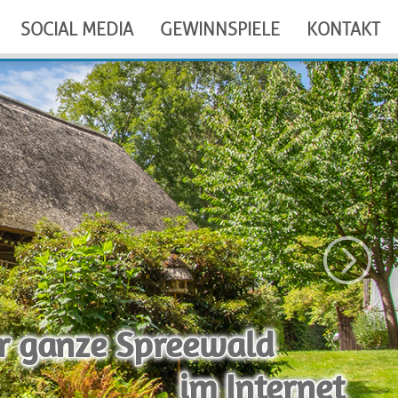
SOCIAL MEDIA
GEWINNSPIELE
KONTAKT
r ganze Spreewald
chön im Internet erleben
im Internet