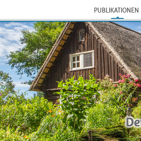
PUBLIKATIONEN
Der Spreewald –
De
einzigartig s