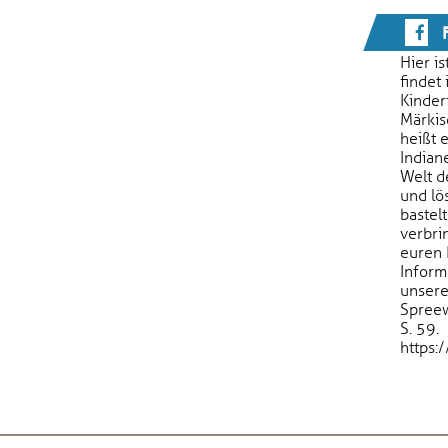
F
Hier i
findet
Kinder
Märkis
heißt 
Indiane
Welt d
und lö
bastel
verbrin
euren 
Informa
unser
Spree
S. 59.