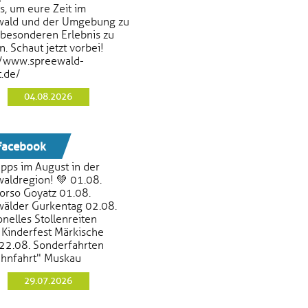
es, um eure Zeit im
wald und der Umgebung zu
besonderen Erlebnis zu
. Schaut jetzt vorbei!
//www.spreewald-
t.de/
04.08.2026
acebook
ipps im August in der
aldregion! 💚 01.08.
orso Goyatz 01.08.
älder Gurkentag 02.08.
onelles Stollenreiten
 Kinderfest Märkische
22.08. Sonderfahrten
hnfahrt" Muskau
29.07.2026