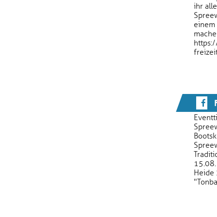
ihr all
Spree
einem 
machen
https:
freizei
F
Eventt
Spreew
Bootsk
Spreew
Traditi
15.08.
Heide 
"Tonba